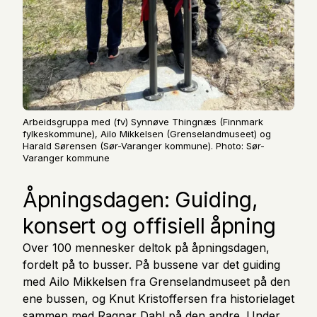
Arbeidsgruppa med (fv) Synnøve Thingnæs (Finnmark
fylkeskommune), Ailo Mikkelsen (Grenselandmuseet) og
Harald Sørensen (Sør-Varanger kommune). Photo: Sør-
Varanger kommune
Åpningsdagen: Guiding,
konsert og offisiell åpning
Over 100 mennesker deltok på åpningsdagen,
fordelt på to busser. På bussene var det guiding
med Ailo Mikkelsen fra Grenselandmuseet på den
ene bussen, og Knut Kristoffersen fra historielaget
sammen med Ragnar Dahl på den andre. Under