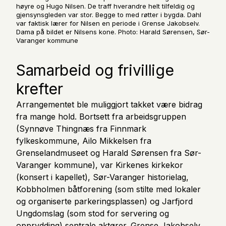
høyre og Hugo Nilsen. De traff hverandre helt tilfeldig og
gjensynsgleden var stor. Begge to med røtter i bygda. Dahl
var faktisk lærer for Nilsen en periode i Grense Jakobselv.
Dama på bildet er Nilsens kone. Photo: Harald Sørensen, Sør-
Varanger kommune
Samarbeid og frivillige
krefter
Arrangementet ble muliggjort takket være bidrag
fra mange hold. Bortsett fra arbeidsgruppen
(Synnøve Thingnæs fra Finnmark
fylkeskommune, Ailo Mikkelsen fra
Grenselandmuseet og Harald Sørensen fra Sør-
Varanger kommune), var Kirkenes kirkekor
(konsert i kapellet), Sør-Varanger historielag,
Kobbholmen båtforening (som stilte med lokaler
og organiserte parkeringsplassen) og Jarfjord
Ungdomslag (som stod for servering og
opprydding) sentrale aktører. Grense Jakobselv