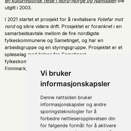
en kulturhistorisk reise i Nord-Norge og Namdalen
ble
utgitt i 2003.
I 2021 startet et prosjekt for å revitalisere
Fotefar mot
nord
og sikre videre drift. Prosjektet er forankret i en
samarbeidsavtale mellom de fire nordligste
fylkeskommunene og Sametinget, og har en
arbeidsgruppe og en styringsgruppe. Prosjektet er et
spleiselag med bidrag fra Sametinget,
fylkeskommunene Trøndelag, Nordland og Troms og
Finnmark, samt eksterne bidragsytere.
Vi bruker
informasjonskapsler
Denne nettsiden bruker
informasjonskapsler og andre
sporingsteknologier for å
forbedre nettleseropplevelsen din
for følgende formål:
for å aktivere