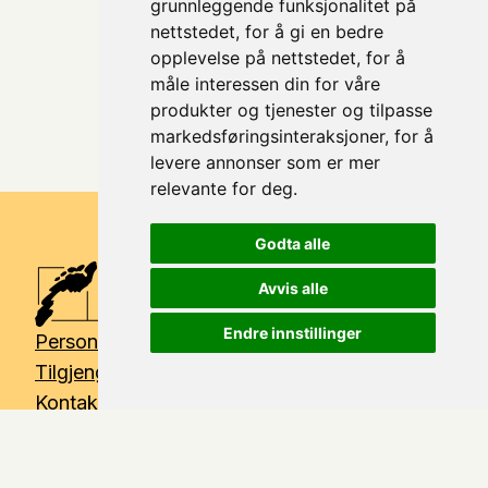
grunnleggende funksjonalitet på
nettstedet
,
for å gi en bedre
opplevelse på nettstedet
,
for å
måle interessen din for våre
produkter og tjenester og tilpasse
markedsføringsinteraksjoner
,
for å
levere annonser som er mer
relevante for deg
.
Godta alle
Avvis alle
Endre innstillinger
Personvern
Tilgjengelighetserklæring
Kontakt
For kommuner