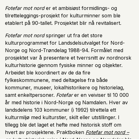
Fotefar mot nord
er et ambisiøst formidlings- og
tilretteleggings-prosjekt for kulturminner som ble
etablert på 90-tallet. Prosjektet blir nå revitalisert.
Fotefar mot nord
springer ut fra det store
kulturprogrammet for Landsdelsutvalget for Nord-
Norge og Nord-Trøndelag 1988-94. Formålet med
prosjektet var å presentere et tverrsnitt av nordnorsk
kulturhistorie gjennom fysiske minner og objekter.
Arbeidet ble koordinert av de da fire
fylkeskommunene, med deltagelse fra både
kommuner, museer, lokalhistorikere og historielag,
samt enkeltpersoner.
Fotefar
er en veiviser til 10 000
år med historie i Nord-Norge og Namdalen. Hver av
landsdelens 103 kommuner (i 1992) tilrettela ett
kulturmiljø med kulturstier, skilt eller utstillinger. I
tillegg ble det laget et hefte med historisk stoff om
hvert av prosjektene. Praktboken
Fotefar mot nord –