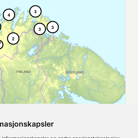
3
4
3
3
2
rmasjonskapsler