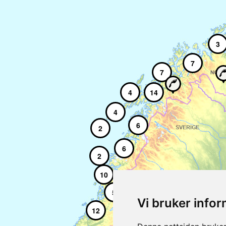
3
7
7
4
14
4
6
2
6
2
10
5
Vi bruker info
12